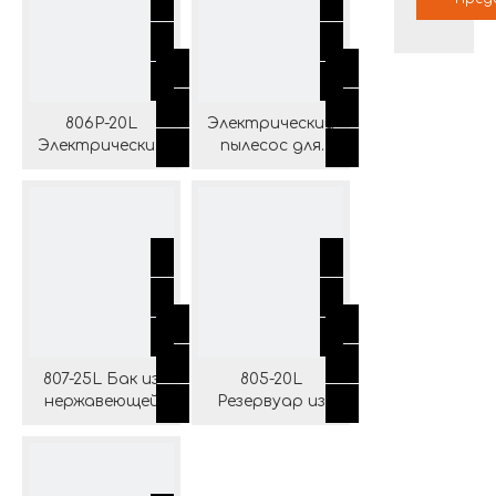
баком
806P-20L
Электрический
Электрический
пылесос для
пылесос для
сухой и влажной
влажной и сухой
уборки с баком
уборки с
из нержавеющей
пластиковым
стали 806-25 л
баком
807-25L Бак из
805-20L
нержавеющей
Резервуар из
стали
нержавеющей
Электрический
стали
пылесос для
Аккумуляторный
влажной и сухой
литий-ионный