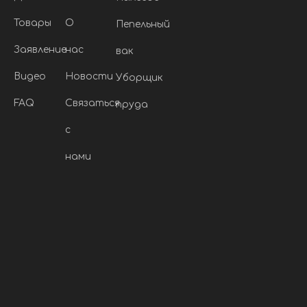
Товары
О
Пепельный
Заявление
нас
вак
Bидео
Новости
Уборщик
FAQ
Связаться
пруда
с
нами